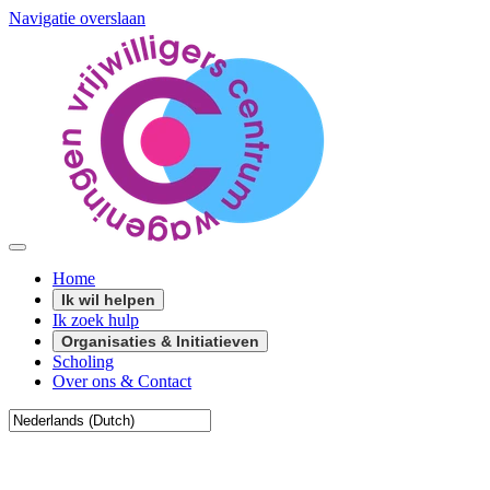
Navigatie overslaan
Home
Ik wil helpen
Ik zoek hulp
Organisaties & Initiatieven
Scholing
Over ons & Contact