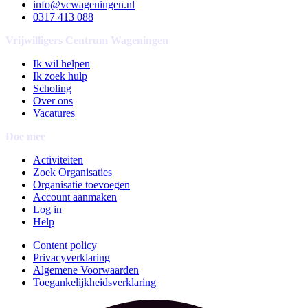
info@vcwageningen.nl
0317 413 088
Vrijwilligers Centrum Wageningen
Ik wil helpen
Ik zoek hulp
Scholing
Over ons
Vacatures
Doe mee
Activiteiten
Zoek Organisaties
Organisatie toevoegen
Account aanmaken
Log in
Help
Content policy
Privacyverklaring
Algemene Voorwaarden
Toegankelijkheidsverklaring