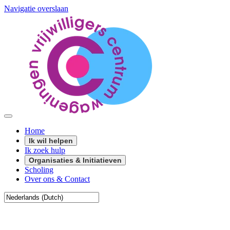
Navigatie overslaan
Home
Ik wil helpen
Ik zoek hulp
Organisaties & Initiatieven
Scholing
Over ons & Contact