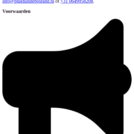
info@pluktuindebosrand.nl
of
+31 0649958208
.
Voorwaarden