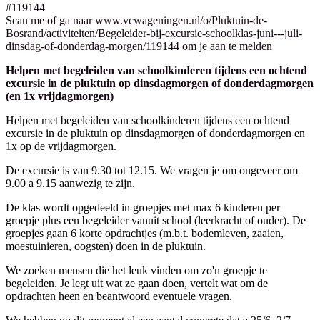
#119144
Scan me of ga naar www.vcwageningen.nl/o/Pluktuin-de-
Bosrand/activiteiten/Begeleider-bij-excursie-schoolklas-juni---juli-
dinsdag-of-donderdag-morgen/119144 om je aan te melden
Helpen met begeleiden van schoolkinderen tijdens een ochtend
excursie in de pluktuin op dinsdagmorgen of donderdagmorgen
(en 1x vrijdagmorgen)
Helpen met begeleiden van schoolkinderen tijdens een ochtend
excursie in de pluktuin op dinsdagmorgen of donderdagmorgen en
1x op de vrijdagmorgen.
De excursie is van 9.30 tot 12.15. We vragen je om ongeveer om
9.00 a 9.15 aanwezig te zijn.
De klas wordt opgedeeld in groepjes met max 6 kinderen per
groepje plus een begeleider vanuit school (leerkracht of ouder). De
groepjes gaan 6 korte opdrachtjes (m.b.t. bodemleven, zaaien,
moestuinieren, oogsten) doen in de pluktuin.
We zoeken mensen die het leuk vinden om zo'n groepje te
begeleiden. Je legt uit wat ze gaan doen, vertelt wat om de
opdrachten heen en beantwoord eventuele vragen.