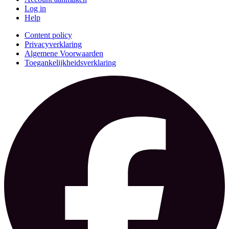
Log in
Help
Content policy
Privacyverklaring
Algemene Voorwaarden
Toegankelijkheidsverklaring