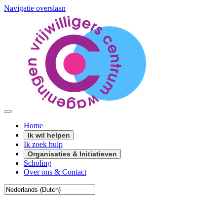
Navigatie overslaan
Home
Ik wil helpen
Ik zoek hulp
Organisaties & Initiatieven
Scholing
Over ons & Contact