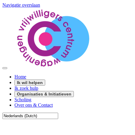
Navigatie overslaan
Home
Ik wil helpen
Ik zoek hulp
Organisaties & Initiatieven
Scholing
Over ons & Contact