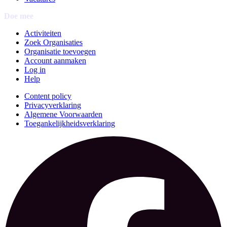
Doe mee
Activiteiten
Zoek Organisaties
Organisatie toevoegen
Account aanmaken
Log in
Help
Content policy
Privacyverklaring
Algemene Voorwaarden
Toegankelijkheidsverklaring