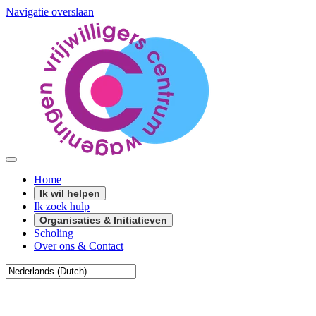
Navigatie overslaan
Home
Ik wil helpen
Ik zoek hulp
Organisaties & Initiatieven
Scholing
Over ons & Contact