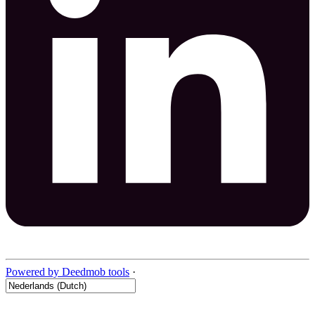
Powered by Deedmob tools
·