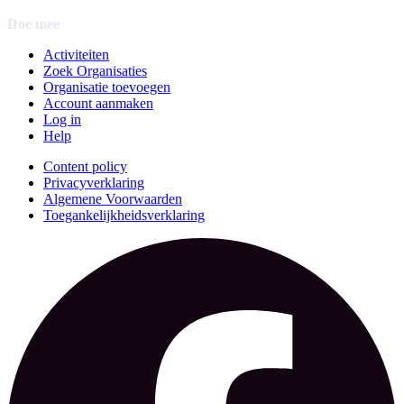
Doe mee
Activiteiten
Zoek Organisaties
Organisatie toevoegen
Account aanmaken
Log in
Help
Content policy
Privacyverklaring
Algemene Voorwaarden
Toegankelijkheidsverklaring