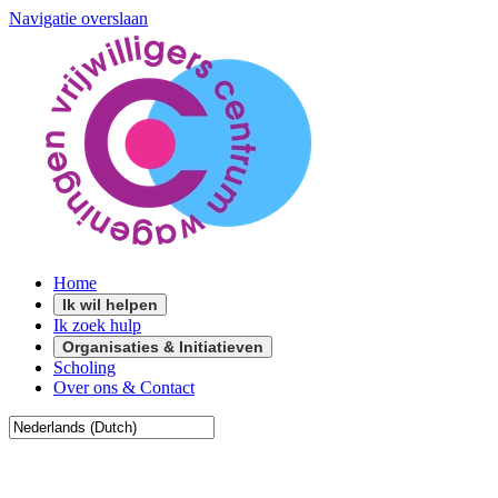
Navigatie overslaan
Home
Ik wil helpen
Ik zoek hulp
Organisaties & Initiatieven
Scholing
Over ons & Contact