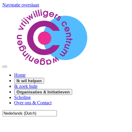
Navigatie overslaan
Home
Ik wil helpen
Ik zoek hulp
Organisaties & Initiatieven
Scholing
Over ons & Contact