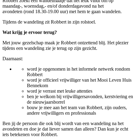
Robbert zoekt een wandelmaatje dat het leuk vindt om op
maandag-, woensdag,- en/of donderdagavond na het
avondeten (rond 18.30-19.00 uur) met hem te gaan wandelen.
Tijdens de wandeling zit Robbert in zijn rolstoel.
Wat krijg je ervoor terug?
Met jouw gezelschap maak je Robbert ontzettend blij. Het plezier
tijdens een wandeling zie je terug op zijn gezicht.
Daarnaast:
word je opgenomen in het informele netwerk rondom
Robbert
word je officieel vrijwilliger van het Mooi Leven Huis
Bennekom
word je verrast met leuke attenties
ben je welkom bij vrijwilligersavonden, kerstviering en
de nieuwjaarsborrel
bouw je mee aan het team van Robbert, zijn ouders,
andere vrijwilligers en professionals
Ben jij de persoon die ook blij wordt van een wandeling na het
avondeten en doe je dat liever samen dan alleen? Dan kun je echt
iets betekenen voor Robbert.