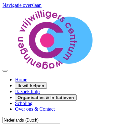
Navigatie overslaan
Home
Ik wil helpen
Ik zoek hulp
Organisaties & Initiatieven
Scholing
Over ons & Contact