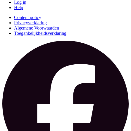
Log in
Help
Content policy
Privacyverklaring
Algemene Voorwaarden
Toegankelijkheidsverklaring