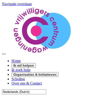
Navigatie overslaan
Home
Ik wil helpen
Ik zoek hulp
Organisaties & Initiatieven
Scholing
Over ons & Contact