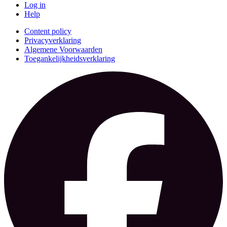
Log in
Help
Content policy
Privacyverklaring
Algemene Voorwaarden
Toegankelijkheidsverklaring