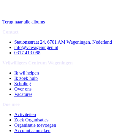
Terug naar alle albums
Contact
Stationsstraat 24, 6701 AM Wageningen, Nederland
info@vcwageningen.nl
0317 413 088
Vrijwilligers Centrum Wageningen
Ik wil helpen
Ik zoek hulp
Scholing
Over ons
Vacatures
Doe mee
Activiteiten
Zoek Organisaties
Organisatie toevoegen
Account aanmaken