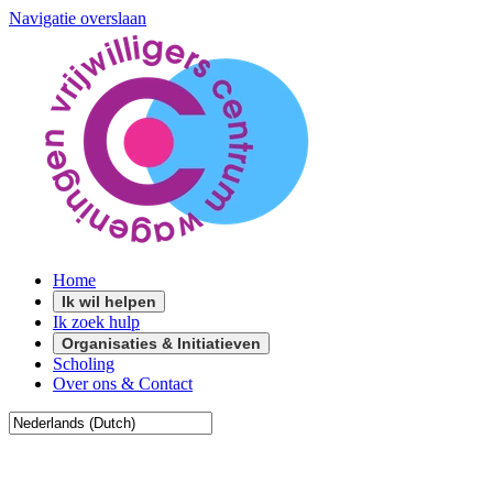
Navigatie overslaan
Home
Ik wil helpen
Ik zoek hulp
Organisaties & Initiatieven
Scholing
Over ons & Contact