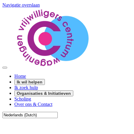
Navigatie overslaan
Home
Ik wil helpen
Ik zoek hulp
Organisaties & Initiatieven
Scholing
Over ons & Contact