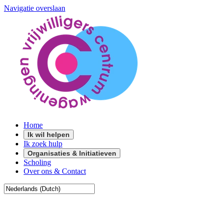
Navigatie overslaan
Home
Ik wil helpen
Ik zoek hulp
Organisaties & Initiatieven
Scholing
Over ons & Contact