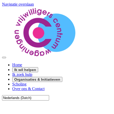
Navigatie overslaan
Home
Ik wil helpen
Ik zoek hulp
Organisaties & Initiatieven
Scholing
Over ons & Contact