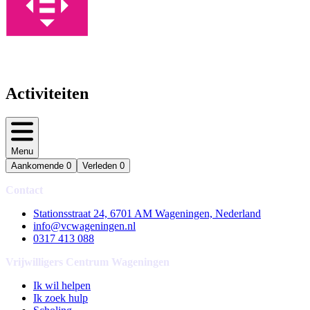
Activiteiten
Menu
Aankomende
0
Verleden
0
Contact
Stationsstraat 24, 6701 AM Wageningen, Nederland
info@vcwageningen.nl
0317 413 088
Vrijwilligers Centrum Wageningen
Ik wil helpen
Ik zoek hulp