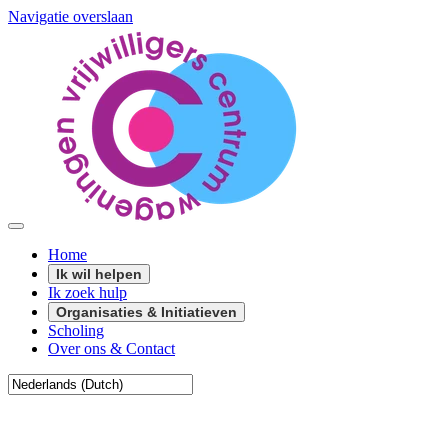
Navigatie overslaan
Home
Ik wil helpen
Ik zoek hulp
Organisaties & Initiatieven
Scholing
Over ons & Contact