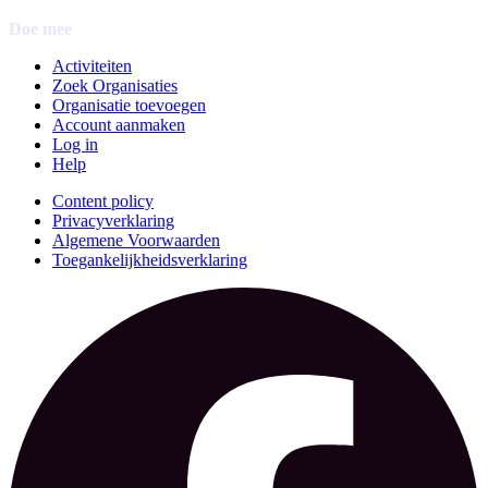
Doe mee
Activiteiten
Zoek Organisaties
Organisatie toevoegen
Account aanmaken
Log in
Help
Content policy
Privacyverklaring
Algemene Voorwaarden
Toegankelijkheidsverklaring