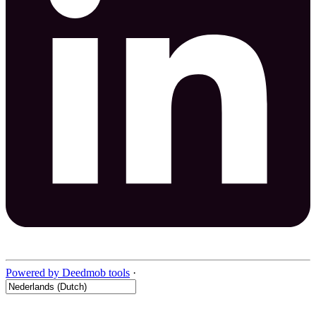
Powered by Deedmob tools
·