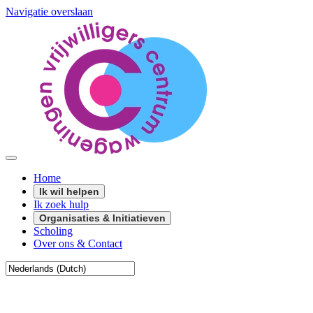
Navigatie overslaan
Home
Ik wil helpen
Ik zoek hulp
Organisaties & Initiatieven
Scholing
Over ons & Contact