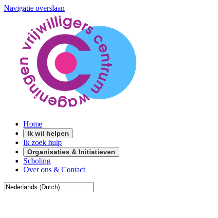
Navigatie overslaan
Home
Ik wil helpen
Ik zoek hulp
Organisaties & Initiatieven
Scholing
Over ons & Contact