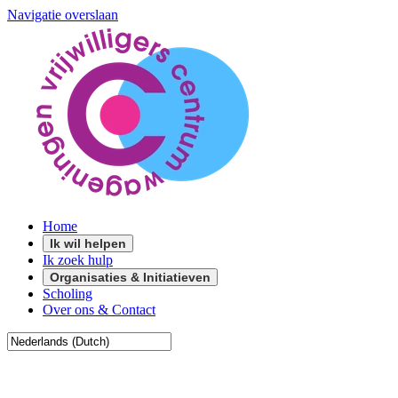
Navigatie overslaan
Home
Ik wil helpen
Ik zoek hulp
Organisaties & Initiatieven
Scholing
Over ons & Contact