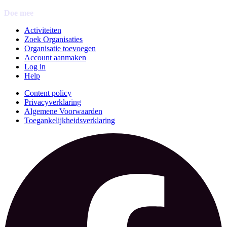
Doe mee
Activiteiten
Zoek Organisaties
Organisatie toevoegen
Account aanmaken
Log in
Help
Content policy
Privacyverklaring
Algemene Voorwaarden
Toegankelijkheidsverklaring