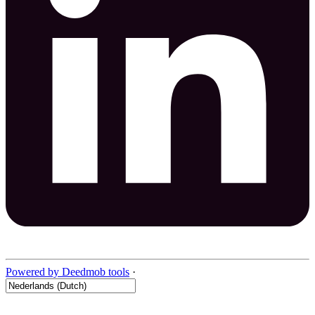
Powered by Deedmob tools
·