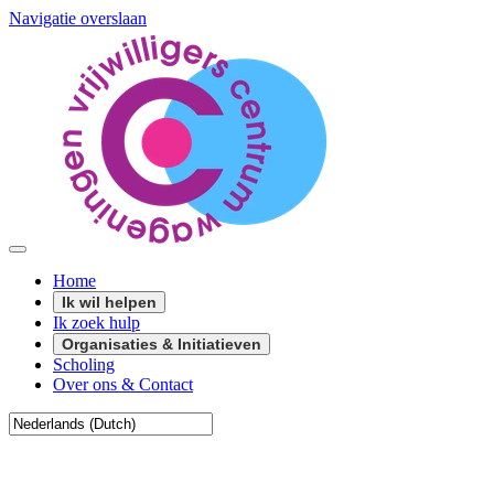
Navigatie overslaan
Home
Ik wil helpen
Ik zoek hulp
Organisaties & Initiatieven
Scholing
Over ons & Contact