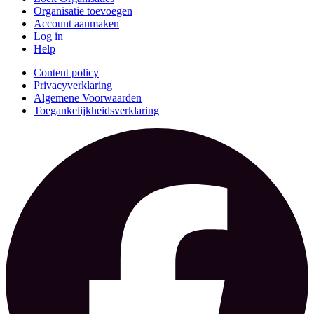
Organisatie toevoegen
Account aanmaken
Log in
Help
Content policy
Privacyverklaring
Algemene Voorwaarden
Toegankelijkheidsverklaring