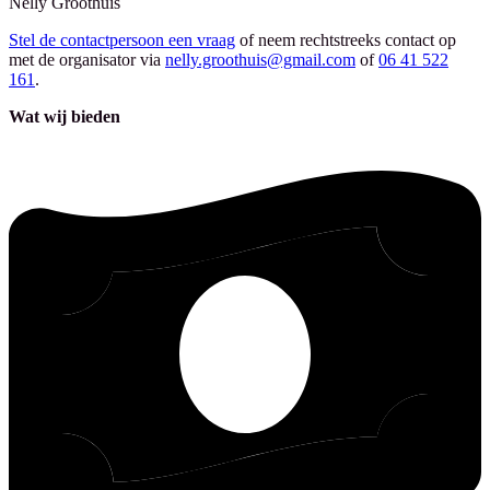
Nelly
Groothuis
Stel de contactpersoon een vraag
of neem rechtstreeks contact op
met de organisator via
nelly.groothuis@gmail.com
of
06 41 522
161
.
Wat wij bieden