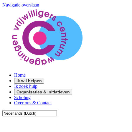
Navigatie overslaan
Home
Ik wil helpen
Ik zoek hulp
Organisaties & Initiatieven
Scholing
Over ons & Contact