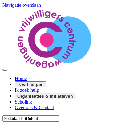
Navigatie overslaan
Home
Ik wil helpen
Ik zoek hulp
Organisaties & Initiatieven
Scholing
Over ons & Contact