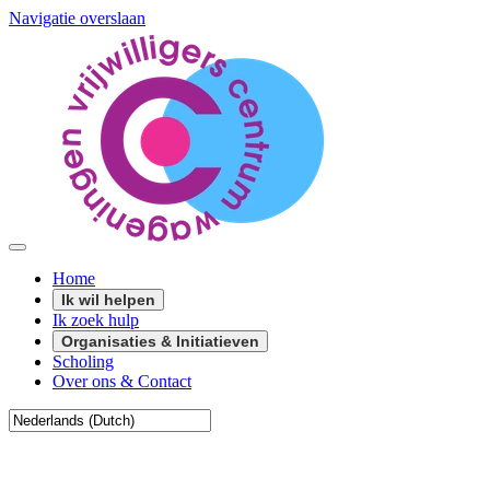
Navigatie overslaan
Home
Ik wil helpen
Ik zoek hulp
Organisaties & Initiatieven
Scholing
Over ons & Contact