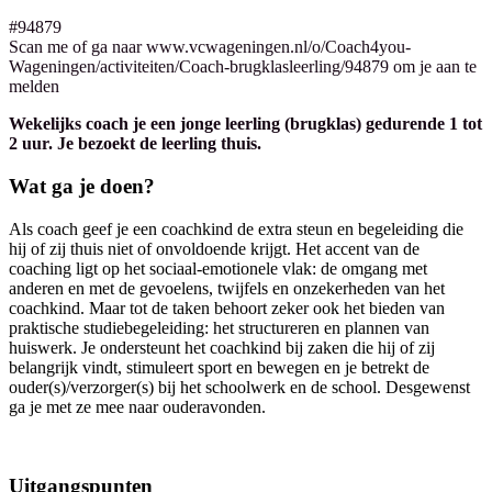
#94879
Scan me of ga naar www.vcwageningen.nl/o/Coach4you-
Wageningen/activiteiten/Coach-brugklasleerling/94879 om je aan te
melden
Wekelijks coach je een jonge leerling (brugklas) gedurende 1 tot
2 uur. Je bezoekt de leerling thuis.
Wat ga je doen?
Als coach geef je een coachkind de extra steun en begeleiding die
hij of zij thuis niet of onvoldoende krijgt. Het accent van de
coaching ligt op het sociaal-emotionele vlak: de omgang met
anderen en met de gevoelens, twijfels en onzekerheden van het
coachkind. Maar tot de taken behoort zeker ook het bieden van
praktische studiebegeleiding: het structureren en plannen van
huiswerk. Je ondersteunt het coachkind bij zaken die hij of zij
belangrijk vindt, stimuleert sport en bewegen en je betrekt de
ouder(s)/verzorger(s) bij het schoolwerk en de school. Desgewenst
ga je met ze mee naar ouderavonden.
Uitgangspunten