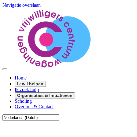
Navigatie overslaan
Home
Ik wil helpen
Ik zoek hulp
Organisaties & Initiatieven
Scholing
Over ons & Contact