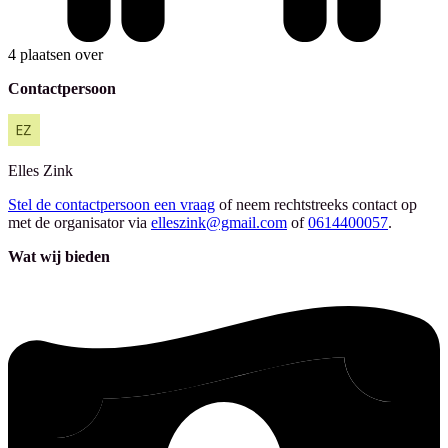
4 plaatsen over
Contactpersoon
Elles
Zink
Stel de contactpersoon een vraag
of neem rechtstreeks contact op
met de organisator via
elleszink@gmail.com
of
0614400057
.
Wat wij bieden