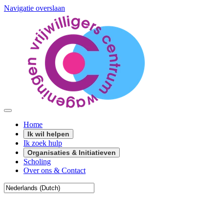
Navigatie overslaan
Home
Ik wil helpen
Ik zoek hulp
Organisaties & Initiatieven
Scholing
Over ons & Contact