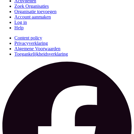
Activiteiten
Zoek Organisaties
Organisatie toevoegen
Account aanmaken
Log in
Help
Content policy
Privacyverklaring
Algemene Voorwaarden
Toegankelijkheidsverklaring