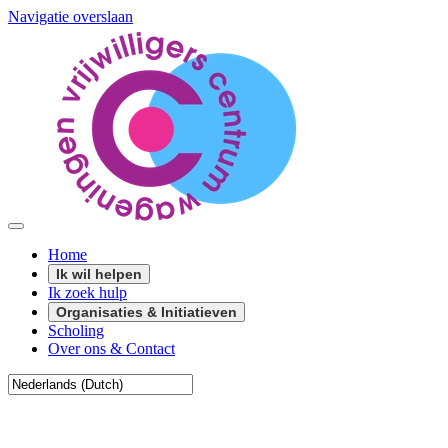
Navigatie overslaan
Home
Ik wil helpen
Ik zoek hulp
Organisaties & Initiatieven
Scholing
Over ons & Contact