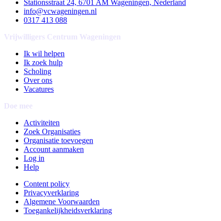
Stationsstraat 24, 6701 AM Wageningen, Nederland
info@vcwageningen.nl
0317 413 088
Vrijwilligers Centrum Wageningen
Ik wil helpen
Ik zoek hulp
Scholing
Over ons
Vacatures
Doe mee
Activiteiten
Zoek Organisaties
Organisatie toevoegen
Account aanmaken
Log in
Help
Content policy
Privacyverklaring
Algemene Voorwaarden
Toegankelijkheidsverklaring