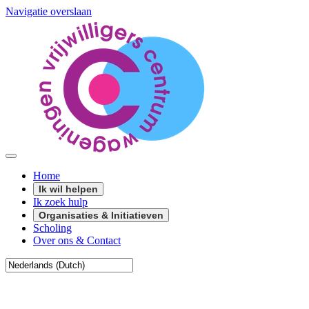
Navigatie overslaan
Home
Ik wil helpen
Ik zoek hulp
Organisaties & Initiatieven
Scholing
Over ons & Contact