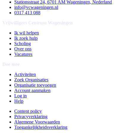
Stationsstraat 24, 6701 AM Wageningen, Nederland
info@vcwageningen.nl
0317 413 088
Vrijwilligers Centrum Wageningen
Ik wil helpen
Ik zoek hulp
Scholing
Over ons
Vacatures
Doe mee
Activiteiten
Zoek Organisaties
Organisatie toevoegen
Account aanmaken
Log in
Help
Content policy
Privacyverklaring
Algemene Voorwaarden
Toegankelijkheidsverklaring