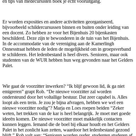
en tips van medecursisten boek je echt vooruitgang.
Er worden exposities en andere activiteiten georganiseerd,
bijvoorbeeld schildercursussen binnen en buiten onder leiding van
een docent. Zo hebben ze voor het Bijenhuis 20 bijenkasten
beschilderd. Deze zijn te bewonderen in de tuin van het Bijenhuis.
In de accommodatie van de vereniging aan de Kamerlingh
Onnesstraat hebben de leden de mogelijkheid om in groepsverband
te schilderen. Het ledenbestand is heel divers. Senioren, maar ook
studenten van de WUR hebben hun weg gevonden naar het Gelders
Palet.
Wie gaat de voorzitter inwerken? “Ik blijf gewoon lid, ik ga niet
emigreren” grapt Rob. “De nieuwe voorzitter zal worden
ondersteund door het voltallige bestuur. Dat zeer capabel is. Alles
loopt als een trein. Je zou je bijna afvragen, hebben we wel een
nieuwe voorzitter nodig”? Marja en Loes roepen beiden “Zeker
weten, het trekken van de kar is heel belangrijk. Je moet met goede
ideeën komen. De nieuwe voorzitter moet makkelijk contacten
kunnen leggen. Iemand die de boel bij elkaar houdt en het Gelders
Palet in het zonlicht kan zetten, waardoor het ledenbestand gezond
blijft.” Rob vult aan: “Senioren worden ouder, studenten studeren af,