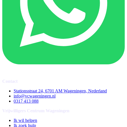
Contact
Stationsstraat 24, 6701 AM Wageningen, Nederland
info@vcwageningen.nl
0317 413 088
Vrijwilligers Centrum Wageningen
Ik wil helpen
Ik zoek hulp