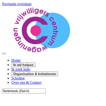
Navigatie overslaan
Home
Ik wil helpen
Ik zoek hulp
Organisaties & Initiatieven
Scholing
Over ons & Contact