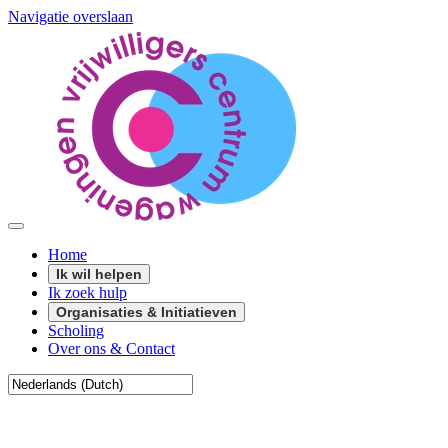
Navigatie overslaan
Home
Ik wil helpen
Ik zoek hulp
Organisaties & Initiatieven
Scholing
Over ons & Contact