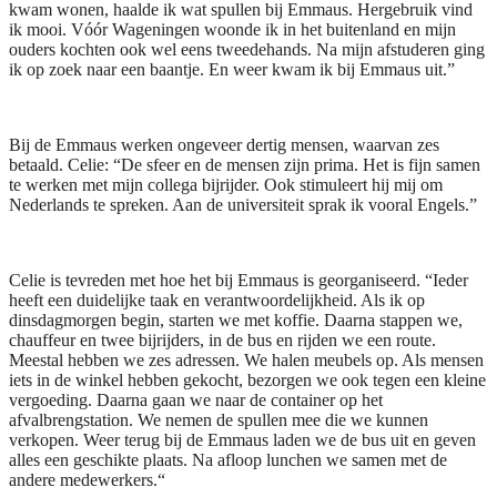
kwam wonen, haalde ik wat spullen bij Emmaus. Hergebruik vind
ik mooi. Vóór Wageningen woonde ik in het buitenland en mijn
ouders kochten ook wel eens tweedehands. Na mijn afstuderen ging
ik op zoek naar een baantje. En weer kwam ik bij Emmaus uit.”
Bij de Emmaus werken ongeveer dertig mensen, waarvan zes
betaald. Celie: “De sfeer en de mensen zijn prima. Het is fijn samen
te werken met mijn collega bijrijder. Ook stimuleert hij mij om
Nederlands te spreken. Aan de universiteit sprak ik vooral Engels.”
Celie is tevreden met hoe het bij Emmaus is georganiseerd. “Ieder
heeft een duidelijke taak en verantwoordelijkheid. Als ik op
dinsdagmorgen begin, starten we met koffie. Daarna stappen we,
chauffeur en twee bijrijders, in de bus en rijden we een route.
Meestal hebben we zes adressen. We halen meubels op. Als mensen
iets in de winkel hebben gekocht, bezorgen we ook tegen een kleine
vergoeding. Daarna gaan we naar de container op het
afvalbrengstation. We nemen de spullen mee die we kunnen
verkopen. Weer terug bij de Emmaus laden we de bus uit en geven
alles een geschikte plaats. Na afloop lunchen we samen met de
andere medewerkers.“