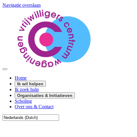
Navigatie overslaan
Home
Ik wil helpen
Ik zoek hulp
Organisaties & Initiatieven
Scholing
Over ons & Contact