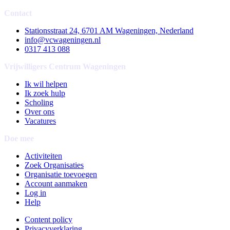
Contact
Stationsstraat 24, 6701 AM Wageningen, Nederland
info@vcwageningen.nl
0317 413 088
Vrijwilligers Centrum Wageningen
Ik wil helpen
Ik zoek hulp
Scholing
Over ons
Vacatures
Doe mee
Activiteiten
Zoek Organisaties
Organisatie toevoegen
Account aanmaken
Log in
Help
Content policy
Privacyverklaring