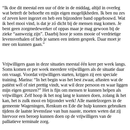
“Ik doe dit meestal een uur of drie in de middag, altijd in overleg
wat betreft de behoefte en mijn eigen mogelijkheden. Ik ben nu zes
of zeven keer ingezet en heb een bijzondere band opgebouwd. Wat
ik heel mooi vind, is dat je zó dicht bij de mensen mag komen. Je
bent geen zorgmedewerker of oppas maar je mag gewoon bij de
zieke “aanwezig zijn”. Daarbij hoor je soms mooie of verdrietige
levensverhalen of heb je samen een intiem gesprek. Daar moet je
mee om kunnen gaan.”
Vrijwilligers gaan in deze situaties meestal één keer per week langs.
Soms komen er per week meerdere vrijwilligers als de situatie daar
om vraagt. Voordat vrijwilligers starten, krijgen zij een speciale
training. Marina: “In het begin was het best zwaar, aftasten wat de
patiënt wél of niet prettig vindt, wat wil deze persoon en waar liggen
mijn eigen grenzen?” Het is fijn om mensen te kunnen helpen als
vrijwilliger. Zelf hoop ik het nog lang te kunnen doen, zolang ik het
kan, het is zulk mooi en bijzonder werk! Alle mantelzorgers in de
gemeente Wageningen, Renkum en Ede die hulp kunnen gebruiken
tijdens de laatste levensfase van hun naaste, moeten weten dat zij
hiervoor een beroep kunnen doen op de vrijwilligers van de
palliatieve terminale zorg.