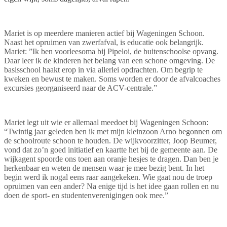
Mariet is op meerdere manieren actief bij Wageningen Schoon.
Naast het opruimen van zwerfafval, is educatie ook belangrijk.
Mariet: ”Ik ben voorleesoma bij Pipeloi, de buitenschoolse opvang.
Daar leer ik de kinderen het belang van een schone omgeving. De
basisschool haakt erop in via allerlei opdrachten. Om begrip te
kweken en bewust te maken. Soms worden er door de afvalcoaches
excursies georganiseerd naar de ACV-centrale.”
Mariet legt uit wie er allemaal meedoet bij Wageningen Schoon:
“Twintig jaar geleden ben ik met mijn kleinzoon Arno begonnen om
de schoolroute schoon te houden. De wijkvoorzitter, Joop Beumer,
vond dat zo’n goed initiatief en kaartte het bij de gemeente aan. De
wijkagent spoorde ons toen aan oranje hesjes te dragen. Dan ben je
herkenbaar en weten de mensen waar je mee bezig bent. In het
begin werd ik nogal eens raar aangekeken. Wie gaat nou de troep
opruimen van een ander? Na enige tijd is het idee gaan rollen en nu
doen de sport- en studentenverenigingen ook mee.”