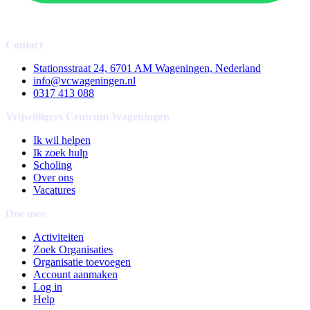
Contact
Stationsstraat 24, 6701 AM Wageningen, Nederland
info@vcwageningen.nl
0317 413 088
Vrijwilligers Centrum Wageningen
Ik wil helpen
Ik zoek hulp
Scholing
Over ons
Vacatures
Doe mee
Activiteiten
Zoek Organisaties
Organisatie toevoegen
Account aanmaken
Log in
Help