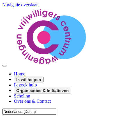
Navigatie overslaan
Home
Ik wil helpen
Ik zoek hulp
Organisaties & Initiatieven
Scholing
Over ons & Contact