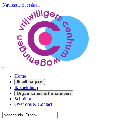
Navigatie overslaan
Home
Ik wil helpen
Ik zoek hulp
Organisaties & Initiatieven
Scholing
Over ons & Contact