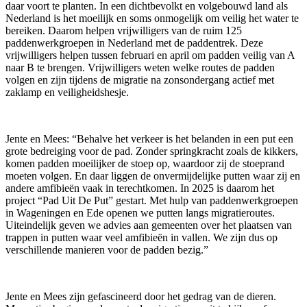
daar voort te planten. In een dichtbevolkt en volgebouwd land als
Nederland is het moeilijk en soms onmogelijk om veilig het water te
bereiken. Daarom helpen vrijwilligers van de ruim 125
paddenwerkgroepen in Nederland met de paddentrek. Deze
vrijwilligers helpen tussen februari en april om padden veilig van A
naar B te brengen. Vrijwilligers weten welke routes de padden
volgen en zijn tijdens de migratie na zonsondergang actief met
zaklamp en veiligheidshesje.
Jente en Mees: “Behalve het verkeer is het belanden in een put een
grote bedreiging voor de pad. Zonder springkracht zoals de kikkers,
komen padden moeilijker de stoep op, waardoor zij de stoeprand
moeten volgen. En daar liggen de onvermijdelijke putten waar zij en
andere amfibieën vaak in terechtkomen. In 2025 is daarom het
project “Pad Uit De Put” gestart. Met hulp van paddenwerkgroepen
in Wageningen en Ede openen we putten langs migratieroutes.
Uiteindelijk geven we advies aan gemeenten over het plaatsen van
trappen in putten waar veel amfibieën in vallen. We zijn dus op
verschillende manieren voor de padden bezig.”
Jente en Mees zijn gefascineerd door het gedrag van de dieren.