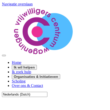
Navigatie overslaan
Home
Ik wil helpen
Ik zoek hulp
Organisaties & Initiatieven
Scholing
Over ons & Contact