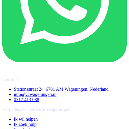
Contact
Stationsstraat 24, 6701 AM Wageningen, Nederland
info@vcwageningen.nl
0317 413 088
Vrijwilligers Centrum Wageningen
Ik wil helpen
Ik zoek hulp