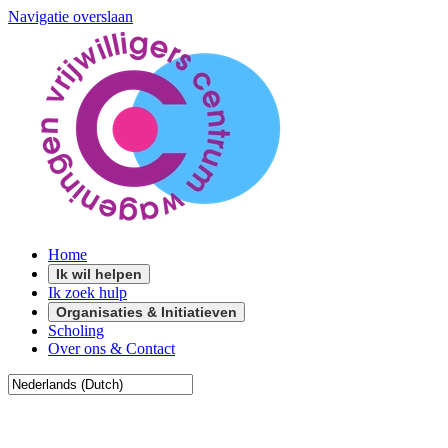
Navigatie overslaan
Home
Ik wil helpen
Ik zoek hulp
Organisaties & Initiatieven
Scholing
Over ons & Contact