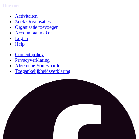
Doe mee
Activiteiten
Zoek Organisaties
Organisatie toevoegen
Account aanmaken
Log in
Help
Content policy
Privacyverklaring
Algemene Voorwaarden
Toegankelijkheidsverklaring