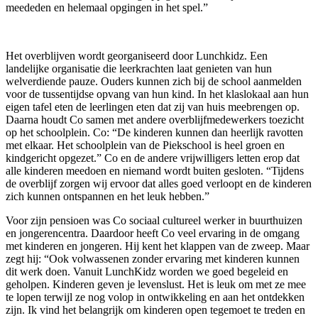
meededen en helemaal opgingen in het spel.”
Het overblijven wordt georganiseerd door Lunchkidz. Een
landelijke organisatie die leerkrachten laat genieten van hun
welverdiende pauze. Ouders kunnen zich bij de school aanmelden
voor de tussentijdse opvang van hun kind. In het klaslokaal aan hun
eigen tafel eten de leerlingen eten dat zij van huis meebrengen op.
Daarna houdt Co samen met andere overblijfmedewerkers toezicht
op het schoolplein. Co: “De kinderen kunnen dan heerlijk ravotten
met elkaar. Het schoolplein van de Piekschool is heel groen en
kindgericht opgezet.” Co en de andere vrijwilligers letten erop dat
alle kinderen meedoen en niemand wordt buiten gesloten. “Tijdens
de overblijf zorgen wij ervoor dat alles goed verloopt en de kinderen
zich kunnen ontspannen en het leuk hebben.”
Voor zijn pensioen was Co sociaal cultureel werker in buurthuizen
en jongerencentra. Daardoor heeft Co veel ervaring in de omgang
met kinderen en jongeren. Hij kent het klappen van de zweep. Maar
zegt hij: “Ook volwassenen zonder ervaring met kinderen kunnen
dit werk doen. Vanuit LunchKidz worden we goed begeleid en
geholpen. Kinderen geven je levenslust. Het is leuk om met ze mee
te lopen terwijl ze nog volop in ontwikkeling en aan het ontdekken
zijn. Ik vind het belangrijk om kinderen open tegemoet te treden en