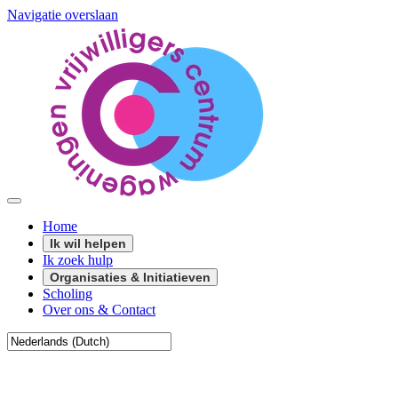
Navigatie overslaan
Home
Ik wil helpen
Ik zoek hulp
Organisaties & Initiatieven
Scholing
Over ons & Contact