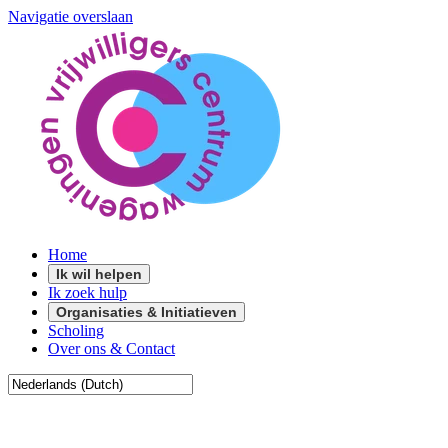
Navigatie overslaan
Home
Ik wil helpen
Ik zoek hulp
Organisaties & Initiatieven
Scholing
Over ons & Contact