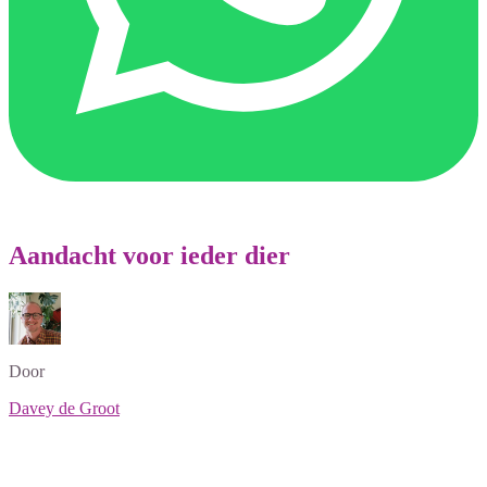
Aandacht voor ieder dier
Door
Davey de Groot