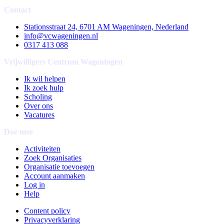
Contact
Stationsstraat 24, 6701 AM Wageningen, Nederland
info@vcwageningen.nl
0317 413 088
Vrijwilligers Centrum Wageningen
Ik wil helpen
Ik zoek hulp
Scholing
Over ons
Vacatures
Doe mee
Activiteiten
Zoek Organisaties
Organisatie toevoegen
Account aanmaken
Log in
Help
Content policy
Privacyverklaring