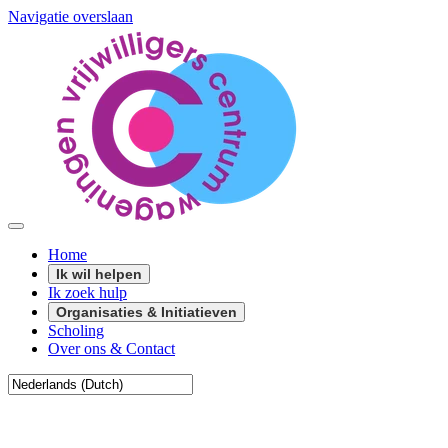
Navigatie overslaan
Home
Ik wil helpen
Ik zoek hulp
Organisaties & Initiatieven
Scholing
Over ons & Contact